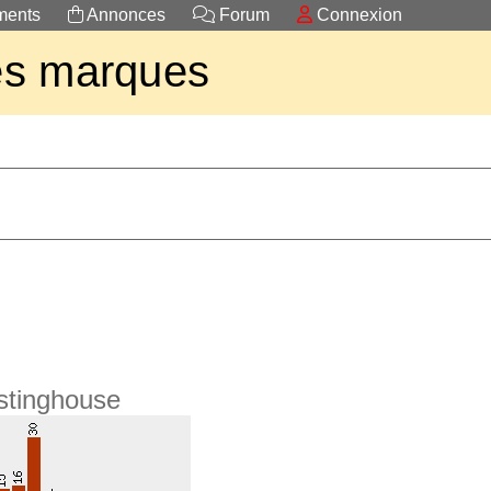
ents
Annonces
Forum
Connexion
es marques
stinghouse