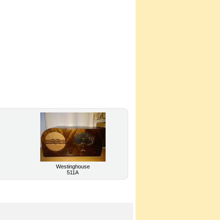
Westinghouse
511A