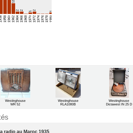
Westinghouse
Westinghouse
Westinghouse
WR 52
RLA1080B
Dictawest IN 25 D
tés
la radio au Maroc 1935