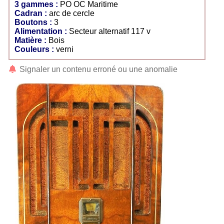
3 gammes :
PO OC Maritime
Cadran :
arc de cercle
Boutons :
3
Alimentation :
Secteur alternatif 117 v
Matière :
Bois
Couleurs :
verni
Signaler un contenu erroné ou une anomalie