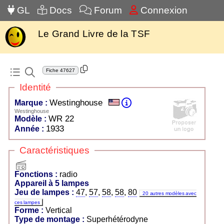
GL
Docs
Forum
Connexion
Le Grand Livre de la TSF
Fiche
47627
Identité
Westinghouse
Marque :
Westinghouse
WR 22
Modèle :
1933
Année :
Caractéristiques
radio
Fonctions :
radio
Appareil à 5 lampes
Jeu de lampes :
47
,
57
,
58
,
58
,
80
20 autres modèles avec
ces lampes
Forme :
Vertical
Type de montage :
Superhétérodyne