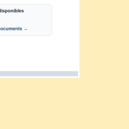
isponibles
 documents →