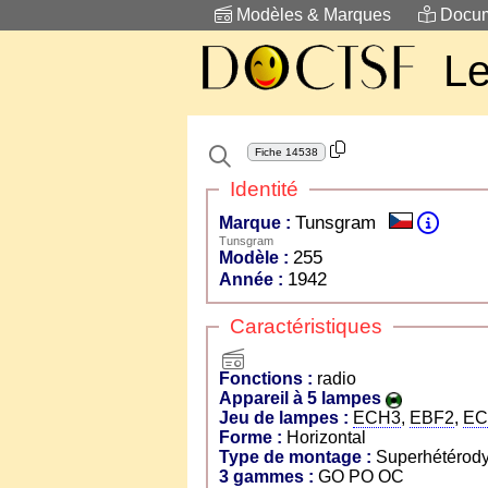
Modèles & Marques
Docum
Le
Fiche
14538
Identité
Tunsgram
Marque :
Tunsgram
255
Modèle :
1942
Année :
Caractéristiques
radio
Fonctions :
radio
Appareil à 5 lampes
Jeu de lampes :
ECH3
,
EBF2
,
EC
Forme :
Horizontal
Type de montage :
Superhétérody
3 gammes :
GO PO OC