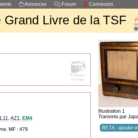
ents
Annonces
Forum
Connexion
 Grand Livre de la TSF
sa
Illustration 1
Transmis par Jap
L11
,
AZ1
,
EM4
BETA : ajouter e
ne. MF : 479