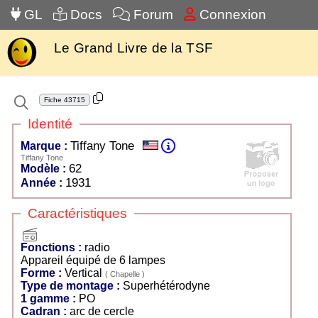
GL
Docs
Forum
Connexion
Le Grand Livre de la TSF
Fiche
43715
Identité
Tiffany Tone
Marque :
Tiffany Tone
62
Modèle :
1931
Année :
Caractéristiques
radio
Fonctions :
radio
Appareil équipé de 6 lampes
Forme :
Vertical
( Chapelle )
Type de montage :
Superhétérodyne
1 gamme :
PO
Cadran :
arc de cercle