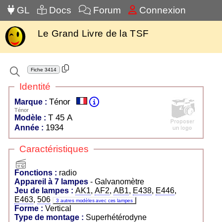
GL
Docs
Forum
Connexion
Le Grand Livre de la TSF
Fiche
3414
Identité
Ténor
Marque :
Ténor
T 45 A
Modèle :
1934
Année :
Caractéristiques
radio
Fonctions :
radio
Appareil à 7 lampes
- Galvanomètre
Jeu de lampes :
AK1
,
AF2
,
AB1
,
E438
,
E446
,
E463
,
506
3 autres modèles avec ces lampes
Forme :
Vertical
Type de montage :
Superhétérodyne