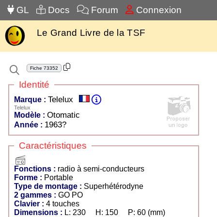
GL
Docs
Forum
Connexion
Le Grand Livre de la TSF
Fiche
73352
Identité
Telelux
Marque :
Telelux
Otomatic
Modèle :
1963?
Année :
Caractéristiques
radio
Fonctions :
radio à semi-conducteurs
Forme :
Portable
Type de montage :
Superhétérodyne
2 gammes :
GO PO
Clavier :
4 touches
Dimensions :
L: 230 H: 150 P: 60 (mm)