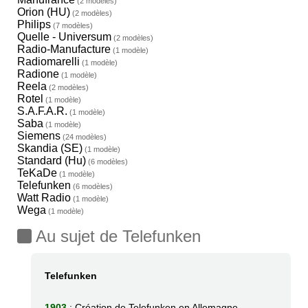
(2 modèles)
Orion (HU)
(2 modèles)
Philips
(7 modèles)
Quelle - Universum
(2 modèles)
Radio-Manufacture
(1 modèle)
Radiomarelli
(1 modèle)
Radione
(1 modèle)
Reela
(2 modèles)
Rotel
(1 modèle)
S.A.F.A.R.
(1 modèle)
Saba
(1 modèle)
Siemens
(24 modèles)
Skandia (SE)
(1 modèle)
Standard (Hu)
(6 modèles)
TeKaDe
(1 modèle)
Telefunken
(6 modèles)
Watt Radio
(1 modèle)
Wega
(1 modèle)
Au sujet de Telefunken
Telefunken
1903
: Création de Telefunken en Allemagne.