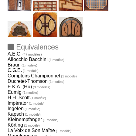
Equivalences
A.E.G.
(47 modèles)
Allocchio Bacchini
(1 modèle)
Braun
(1 modèle)
C.G.E.
(1 modèle)
Comptoirs Championnet
(1 modèle)
Ducretet-Thomson
(1 modèle)
E.K.A. (Hu)
(3 modèles)
Eumig
(1 modèle)
H.H. Scott
(1 modèle)
Impérator
(1 modèle)
Ingelen
(1 modèle)
Kapsch
(1 modèle)
Kleinempfanger
(1 modèle)
Körting
(1 modèle)
La Voix de Son Maître
(1 modèle)
Manufrance