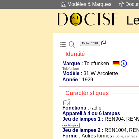
Modèles & Marques
Docum
Le
Fiche
5598
Identité
Telefunken
Marque :
Telefunken
31 W Arcolette
Modèle :
1929
Année :
Caractéristiques
radio
Fonctions :
radio
Appareil à 4 ou 6 lampes
Jeu de lampes 1 :
REN904
,
REN
ces lampes
Jeu de lampes 2 :
REN1004
,
REN
Forme :
Autres formes
( Boîte, coffret )