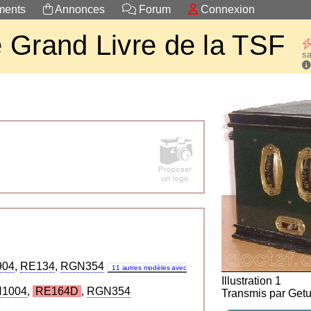
ents
Annonces
Forum
Connexion
 Grand Livre de la TSF
sa
904
,
RE134
,
RGN354
11 autres modèles avec
Illustration 1
1004
,
RE164D
,
RGN354
Transmis par Getu