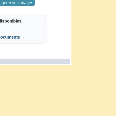
t gérer vos images
isponibles
 documents →