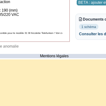
éaction
BETA : ajouter e
 190 (mm)
 105/220 VAC
Documents d
1 schéma
ible pour le modèle 31 W Arcolette Telefunken ! Voir ci-
Consulter les
ne anomalie
Mentions légales