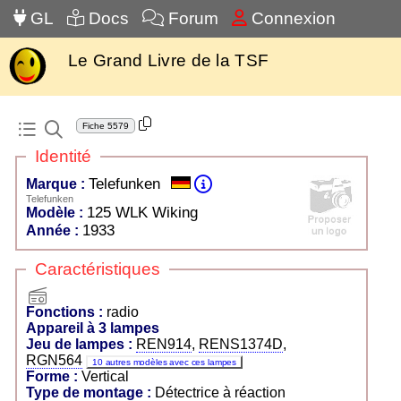
GL
Docs
Forum
Connexion
Le Grand Livre de la TSF
Fiche
5579
Identité
Telefunken
Marque :
Telefunken
125 WLK Wiking
Modèle :
1933
Année :
Caractéristiques
radio
Fonctions :
radio
Appareil à 3 lampes
Jeu de lampes :
REN914
,
RENS1374D
,
RGN564
10 autres modèles avec ces lampes
Forme :
Vertical
Type de montage :
Détectrice à réaction