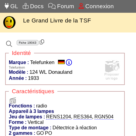
GL
Docs
Forum
Connexion
Le Grand Livre de la TSF
Fiche
19043
Identité
Telefunken
Marque :
Telefunken
124 WL Donauland
Modèle :
1933
Année :
Caractéristiques
radio
Fonctions :
radio
Appareil à 3 lampes
Jeu de lampes :
RENS1204
,
RES364
,
RGN504
Forme :
Vertical
Type de montage :
Détectrice à réaction
2 gammes :
GO PO