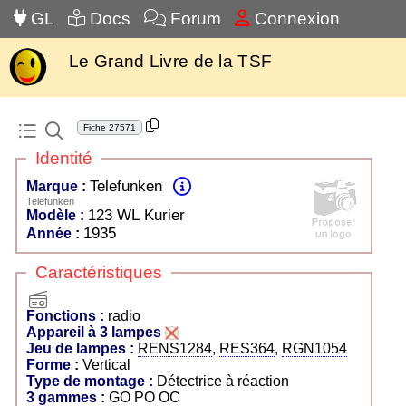
GL
Docs
Forum
Connexion
Le Grand Livre de la TSF
Fiche
27571
Identité
Telefunken
Marque :
Telefunken
123 WL Kurier
Modèle :
1935
Année :
Caractéristiques
radio
Fonctions :
radio
Appareil à 3 lampes
Jeu de lampes :
RENS1284
,
RES364
,
RGN1054
Forme :
Vertical
Type de montage :
Détectrice à réaction
3 gammes :
GO PO OC