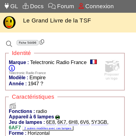
GL
Docs
Forum
Connexion
Le Grand Livre de la TSF
Fiche
54496
Identité
Telectronic Radio France
Marque :
Telectronic Radio France
Empire
Modèle :
1947 ?
Année :
Caractéristiques
radio
Fonctions :
radio
Appareil à 6 lampes
Jeu de lampes :
6E8
,
6K7
,
6H8
,
6V6
,
5Y3GB
,
6AF7
2 autres modèles avec ces lampes
Forme :
Horizontal