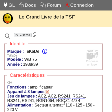
GL
Docs
Forum
Connexion
Le Grand Livre de la TSF
Fiche
91250
Identité
TeKaDe
Marque :
TeKaDe
WB 75
Modèle :
1938/39
Année :
Caractéristiques
amplificateur
Fonctions :
amplificateur
Appareil à 8 lampes
Jeu de lampes :
AC2
,
AC2
,
RS241
,
RS241
,
RS241
,
RS241
,
RGN1064
,
RGQZ1-4/0-4
Alimentation :
Secteur alternatif 110 - 125 - 150 -
220 V