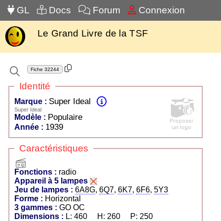
GL
Docs
Forum
Connexion
Le Grand Livre de la TSF
Fiche
32244
Identité
Super Ideal
Marque :
Super Ideal
Populaire
Modèle :
1939
Année :
Caractéristiques
radio
Fonctions :
radio
Appareil à 5 lampes
Jeu de lampes :
6A8G
,
6Q7
,
6K7
,
6F6
,
5Y3
Forme :
Horizontal
3 gammes :
GO OC
Dimensions :
L: 460 H: 260 P: 250