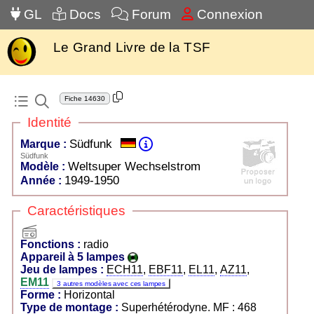
GL
Docs
Forum
Connexion
Le Grand Livre de la TSF
Fiche
14630
Identité
Südfunk
Marque :
Südfunk
Weltsuper Wechselstrom
Modèle :
1949-1950
Année :
Caractéristiques
radio
Fonctions :
radio
Appareil à 5 lampes
Jeu de lampes :
ECH11
,
EBF11
,
EL11
,
AZ11
,
EM11
3 autres modèles avec ces lampes
Forme :
Horizontal
Type de montage :
Superhétérodyne. MF : 468