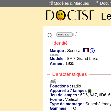
Modèles & Marques
Docum
Le
Fiche
3257
Identité
Sonora
Marque :
Sonora
SF 7 Grand Luxe
Modèle :
1935
Année :
Caractéristiques
radio
Fonctions :
radio
Appareil à 7 lampes
Jeu de lampes :
6D6
,
6A7
,
6D6
,
6
Forme :
Vertical
Type de montage :
Superhétérody
Gammes :
TO