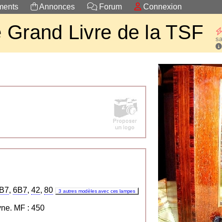
ents
Annonces
Forum
Connexion
 Grand Livre de la TSF
sa
B7
,
6B7
,
42
,
80
3 autres modèles avec ces lampes
ne. MF : 450