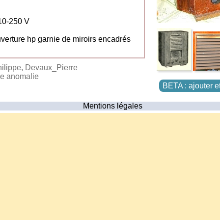
110-250 V
verture hp garnie de miroirs encadrés
hilippe, Devaux_Pierre
ne anomalie
BETA : ajouter e
Mentions légales