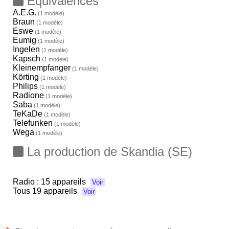
Equivalences
A.E.G.
(1 modèle)
Braun
(1 modèle)
Eswe
(1 modèle)
Eumig
(1 modèle)
Ingelen
(1 modèle)
Kapsch
(1 modèle)
Kleinempfanger
(1 modèle)
Körting
(1 modèle)
Philips
(1 modèle)
Radione
(1 modèle)
Saba
(1 modèle)
TeKaDe
(1 modèle)
Telefunken
(1 modèle)
Wega
(1 modèle)
La production de Skandia (SE)
Radio :
15 appareils
Voir
Tous
19 appareils
Voir