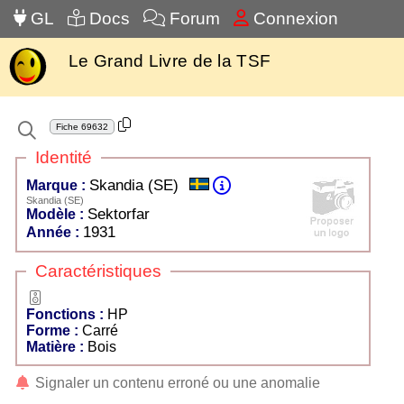
GL
Docs
Forum
Connexion
Le Grand Livre de la TSF
Fiche
69632
Identité
Skandia (SE)
Marque :
Skandia (SE)
Sektorfar
Modèle :
1931
Année :
Caractéristiques
HP
Fonctions :
HP
Forme :
Carré
Matière :
Bois
Signaler un contenu erroné ou une anomalie