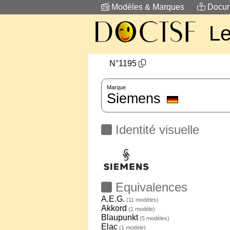
Modèles & Marques
Docum
L
N°1195
Marque
Siemens
Identité visuelle
Equivalences
A.E.G.
(11 modèles)
Akkord
(1 modèle)
Blaupunkt
(5 modèles)
Elac
(1 modèle)