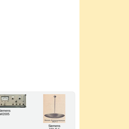
Siemens
W2005
Siemens