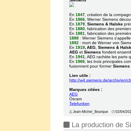
Siemens
En
1847
, création de la compagn
En
1866
, Werner Siemens découv
En
1879
,
Siemens
& Halske
prés
En
1880
, fabrication des premier
En
1881
, fabrication des premièr
1888
: Werner Siemens s'appell
1892
: mort de Werner von Siem
En
1919
, AEG
,
Siemens
& Hals
AEG
et
Siemens
fondent ensemb
En
1941
, AEG rachète les parts 
En
1966
, les trois principales 
fusionnent pour former
Siemens
Lien utile :
http://w4.siemens.de/archiv/en/
Marques citées :
AEG
Osram
Telefunken
Jean-Michel_Bourque
02/04/20
La production de 