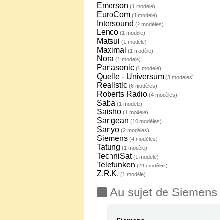
Emerson
(1 modèle)
EuroCom
(1 modèle)
Intersound
(2 modèles)
Lenco
(1 modèle)
Matsui
(1 modèle)
Maximal
(1 modèle)
Nora
(1 modèle)
Panasonic
(1 modèle)
Quelle - Universum
(3 modèles)
Realistic
(6 modèles)
Roberts Radio
(4 modèles)
Saba
(1 modèle)
Saisho
(1 modèle)
Sangean
(10 modèles)
Sanyo
(2 modèles)
Siemens
(4 modèles)
Tatung
(1 modèle)
TechniSat
(1 modèle)
Telefunken
(24 modèles)
Z.R.K.
(1 modèle)
Au sujet de Siemens