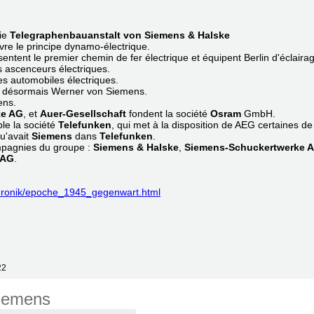
ie
Telegraphenbauanstalt von Siemens & Halske
re le principe dynamo-électrique.
entent le premier chemin de fer électrique et équipent Berlin d'éclairag
s ascenceurs électriques.
es automobiles électriques.
e désormais Werner von Siemens.
ens.
ke AG
, et
Auer-Gesellschaft
fondent la société
Osram
GmbH.
le la société
Telefunken
, qui met à la disposition de AEG certaines de
qu'avait
Siemens
dans
Telefunken
.
compagnies du groupe :
Siemens
& Halske
,
Siemens-Schuckertwerke 
 AG
.
chronik/epoche_1945_gegenwart.html
22
Siemens