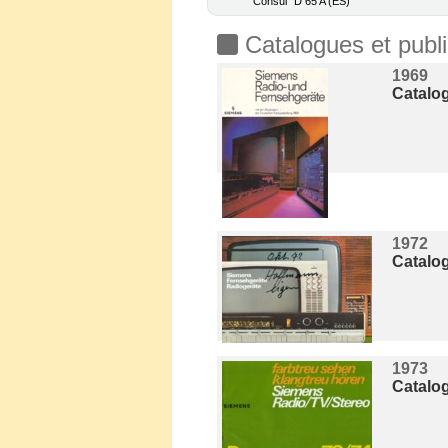
"Consul" D 65 A (ES)
Catalogues et publi
1969
Catalo
1972
Catalo
1973
Catalo