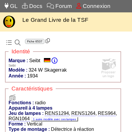
GL
Docs
Forum
Connexion
Le Grand Livre de la TSF
Fiche
6537
Identité
Seibt
Marque :
Seibt
324 W Skagerrak
Modèle :
1934
Année :
Caractéristiques
radio
Fonctions :
radio
Appareil à 4 lampes
Jeu de lampes :
RENS1294
,
RENS1264
,
RES964
,
RGN1064
1 autre modèle avec ces lampes
Forme :
Vertical
Type de montage :
Détectrice à réaction