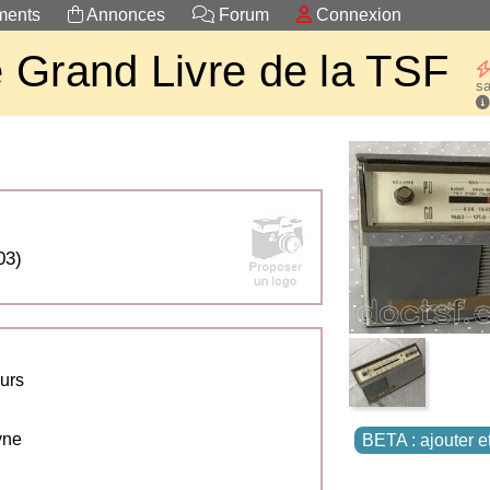
ents
Annonces
Forum
Connexion
 Grand Livre de la TSF
sa
03)
urs
yne
BETA : ajouter e