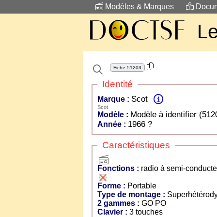
Modèles & Marques
Docum
Le
Fiche
51203
Identité
Scot
Marque :
Scot
Modèle à identifier (512
Modèle :
1966 ?
Année :
Caractéristiques
radio
Fonctions :
radio à semi-conducte
Forme :
Portable
Type de montage :
Superhétérod
2 gammes :
GO PO
Clavier :
3 touches