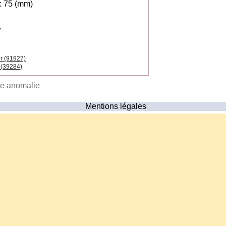
 75 (mm)
V
er (91927)
 (39284)
ne anomalie
Mentions légales