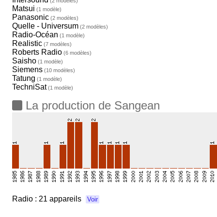
(2 modèles)
Matsui
(1 modèle)
Panasonic
(2 modèles)
Quelle - Universum
(2 modèles)
Radio-Océan
(1 modèle)
Realistic
(7 modèles)
Roberts Radio
(6 modèles)
Saisho
(1 modèle)
Siemens
(10 modèles)
Tatung
(1 modèle)
TechniSat
(1 modèle)
La production de Sangean
Radio :
21 appareils
Voir