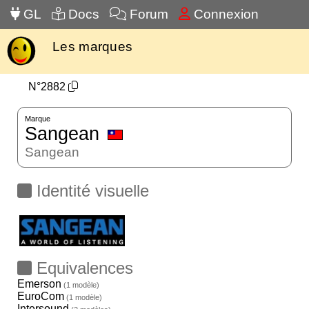
GL
Docs
Forum
Connexion
Les marques
N°2882
Marque
Sangean
Sangean
Identité visuelle
Equivalences
Emerson
(1 modèle)
EuroCom
(1 modèle)
Intersound