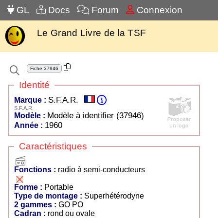
GL
Docs
Forum
Connexion
Le Grand Livre de la TSF
Fiche
37946
Identité
S.F.A.R.
Marque :
S.F.A.R.
Modèle à identifier (37946)
Modèle :
1960
Année :
Caractéristiques
radio
Fonctions :
radio à semi-conducteurs
Forme :
Portable
Type de montage :
Superhétérodyne
2 gammes :
GO PO
Cadran :
rond ou ovale