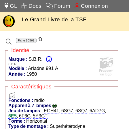
GL
Docs
Forum
Connexion
Le Grand Livre de la TSF
Fiche
90561
Identité
S.B.R.
Marque :
S.B.R.
Ariadne 991 A
Modèle :
1950
Année :
Caractéristiques
radio
Fonctions :
radio
Appareil à 7 lampes
Jeu de lampes :
ECH41
,
6SG7
,
6SQ7
,
6AD7G
,
6E5
,
6F6G
,
5Y3GT
Forme :
Horizontal
Type de montage :
Superhétérodyne