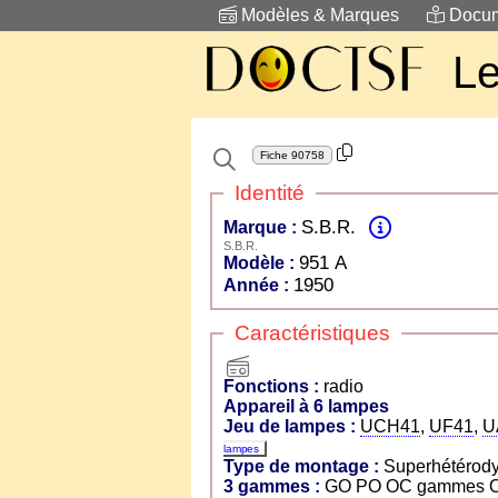
Modèles & Marques
Docum
Le
Fiche
90758
Identité
S.B.R.
Marque :
S.B.R.
951 A
Modèle :
1950
Année :
Caractéristiques
radio
Fonctions :
radio
Appareil à 6 lampes
Jeu de lampes :
UCH41
,
UF41
,
U
lampes
Type de montage :
Superhétérod
3 gammes :