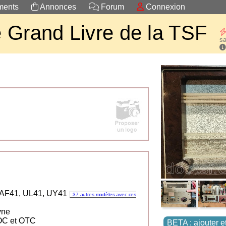
ents
Annonces
Forum
Connexion
 Grand Livre de la TSF
sa
AF41
,
UL41
,
UY41
37 autres modèles avec ces
yne
GO PO OC gammes OC et OTC
BETA : ajouter e