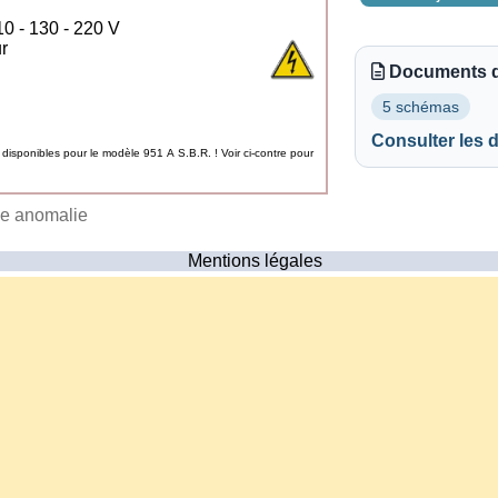
10 - 130 - 220 V
ur
Documents d
5 schémas
Consulter les
isponibles pour le modèle 951 A S.B.R. ! Voir ci-contre pour
ne anomalie
Mentions légales