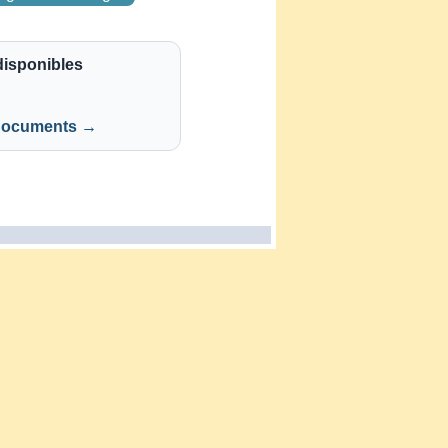
isponibles
 documents →