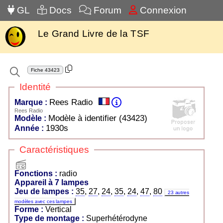
GL
Docs
Forum
Connexion
Le Grand Livre de la TSF
Fiche
43423
Identité
Rees Radio
Marque :
Rees Radio
Modèle à identifier (43423)
Modèle :
1930s
Année :
Caractéristiques
radio
Fonctions :
radio
Appareil à 7 lampes
Jeu de lampes :
35
,
27
,
24
,
35
,
24
,
47
,
80
23 autres
modèles avec ces lampes
Forme :
Vertical
Type de montage :
Superhétérodyne