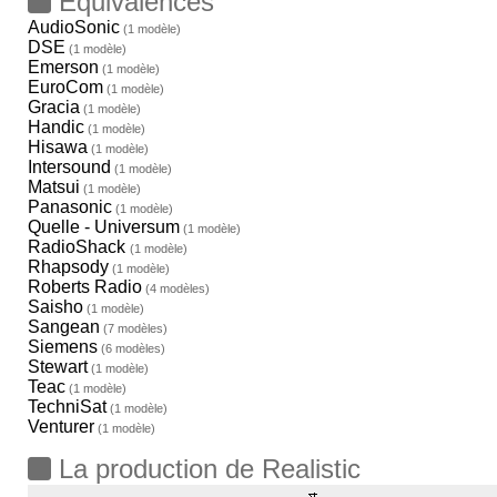
Equivalences
AudioSonic
(1 modèle)
DSE
(1 modèle)
Emerson
(1 modèle)
EuroCom
(1 modèle)
Gracia
(1 modèle)
Handic
(1 modèle)
Hisawa
(1 modèle)
Intersound
(1 modèle)
Matsui
(1 modèle)
Panasonic
(1 modèle)
Quelle - Universum
(1 modèle)
RadioShack
(1 modèle)
Rhapsody
(1 modèle)
Roberts Radio
(4 modèles)
Saisho
(1 modèle)
Sangean
(7 modèles)
Siemens
(6 modèles)
Stewart
(1 modèle)
Teac
(1 modèle)
TechniSat
(1 modèle)
Venturer
(1 modèle)
La production de Realistic