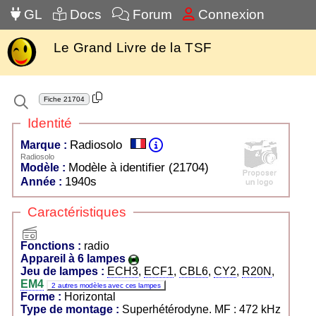
GL
Docs
Forum
Connexion
Le Grand Livre de la TSF
Fiche
21704
Identité
Radiosolo
Marque :
Radiosolo
Modèle à identifier (21704)
Modèle :
1940s
Année :
Caractéristiques
radio
Fonctions :
radio
Appareil à 6 lampes
Jeu de lampes :
ECH3
,
ECF1
,
CBL6
,
CY2
,
R20N
,
EM4
2 autres modèles avec ces lampes
Forme :
Horizontal
Type de montage :
Superhétérodyne. MF : 472 kHz