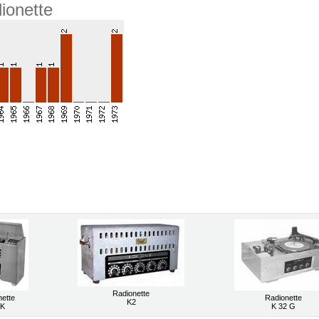
ionette
Radionette
nette
Radionette
K2
 K
K 32 G