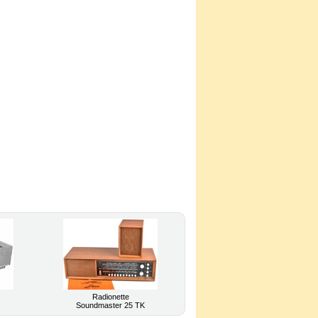
Radionette
Soundmaster 25 TK