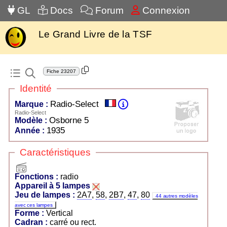
GL
Docs
Forum
Connexion
Le Grand Livre de la TSF
Fiche
23207
Identité
Radio-Select
Marque :
Radio-Select
Osborne 5
Modèle :
1935
Année :
Caractéristiques
radio
Fonctions :
radio
Appareil à 5 lampes
Jeu de lampes :
2A7
,
58
,
2B7
,
47
,
80
44 autres modèles
avec ces lampes
Forme :
Vertical
Cadran :
carré ou rect.