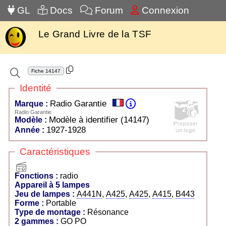
GL
Docs
Forum
Connexion
Le Grand Livre de la TSF
Fiche
14147
Identité
Radio Garantie
Marque :
Radio Garantie
Modèle à identifier (14147)
Modèle :
1927-1928
Année :
Caractéristiques
radio
Fonctions :
radio
Appareil à 5 lampes
Jeu de lampes :
A441N
,
A425
,
A425
,
A415
,
B443
Forme :
Portable
Type de montage :
Résonance
2 gammes :
GO PO