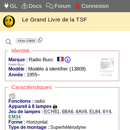
GL
Docs
Forum
Connexion
Le Grand Livre de la TSF
Fiche
13809
Identité
Radio Busc
Marque :
Radio Busc
Modèle à identifier (13809)
Modèle :
1955~
Année :
Caractéristiques
radio
Fonctions :
radio
Appareil à 8 lampes
Jeu de lampes :
ECH81
,
6BA6
,
6AV6
,
EL84
,
6Y4
,
EM34
Forme :
Horizontal
Type de montage :
Superhétérodyne