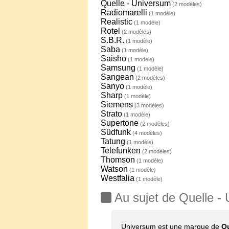
Quelle - Universum
(2 modèles)
Radiomarelli
(1 modèle)
Realistic
(1 modèle)
Rotel
(2 modèles)
S.B.R.
(1 modèle)
Saba
(1 modèle)
Saisho
(1 modèle)
Samsung
(1 modèle)
Sangean
(2 modèles)
Sanyo
(1 modèle)
Sharp
(1 modèle)
Siemens
(3 modèles)
Strato
(1 modèle)
Supertone
(2 modèles)
Südfunk
(4 modèles)
Tatung
(1 modèle)
Telefunken
(2 modèles)
Thomson
(1 modèle)
Watson
(1 modèle)
Westfalia
(1 modèle)
Au sujet de Quelle -
Universum est une marque de
Q