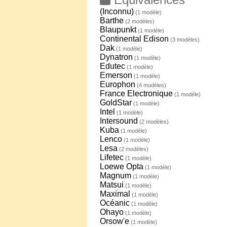
(Inconnu)
(1 modèle)
Barthe
(2 modèles)
Blaupunkt
(1 modèle)
Continental Edison
(3 modèles)
Dak
(1 modèle)
Dynatron
(1 modèle)
Edutec
(1 modèle)
Emerson
(1 modèle)
Europhon
(4 modèles)
France Electronique
(1 modèle)
GoldStar
(1 modèle)
Intel
(1 modèle)
Intersound
(2 modèles)
Kuba
(1 modèle)
Lenco
(1 modèle)
Lesa
(2 modèles)
Lifetec
(1 modèle)
Loewe Opta
(1 modèle)
Magnum
(1 modèle)
Matsui
(1 modèle)
Maximal
(1 modèle)
Océanic
(1 modèle)
Ohayo
(1 modèle)
Orsow'e
(1 modèle)