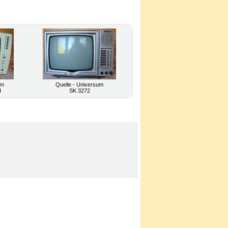
um
Quelle - Universum
I
SK 3272