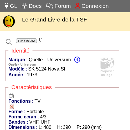
GL
Docs
Forum
Connexion
Le Grand Livre de la TSF
Fiche
91052
Identité
Quelle - Universum
Marque :
Quelle - Universum
SK 5124 Nova SI
Modèle :
1973
Année :
Caractéristiques
TV
Fonctions :
TV
Forme :
Portable
Forme écran :
4/3
Bandes :
VHF, UHF
Dimensions :
L: 480 H: 390 P: 290 (mm)