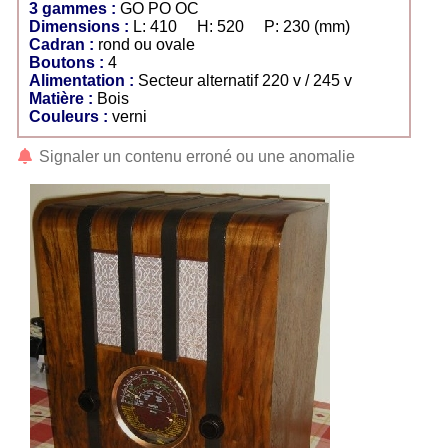
3 gammes :
GO PO OC
Dimensions :
L: 410 H: 520 P: 230 (mm)
Cadran :
rond ou ovale
Boutons :
4
Alimentation :
Secteur alternatif 220 v / 245 v
Matière :
Bois
Couleurs :
verni
Signaler un contenu erroné ou une anomalie