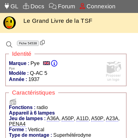
GL
Docs
Forum
Connexion
Le Grand Livre de la TSF
Fiche
54538
Identité
Pye
Marque :
Pye
Q-AC 5
Modèle :
1937
Année :
Caractéristiques
radio
Fonctions :
radio
Appareil à 6 lampes
Jeu de lampes :
A36A
,
A50P
,
A11D
,
A50P
,
A23A
,
PENA4
Forme :
Vertical
Type de montage :
Superhétérodyne