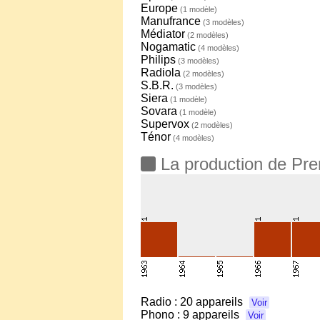
Europe
(1 modèle)
Manufrance
(3 modèles)
Médiator
(2 modèles)
Nogamatic
(4 modèles)
Philips
(3 modèles)
Radiola
(2 modèles)
S.B.R.
(3 modèles)
Siera
(1 modèle)
Sovara
(1 modèle)
Supervox
(2 modèles)
Ténor
(4 modèles)
La production de Pr
Radio :
20 appareils
Voir
Phono :
9 appareils
Voir