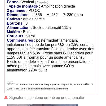
Forme :
Vertical
( Chapelle )
Type de montage :
Amplification directe
2 gammes :
PO OC
Dimensions :
L: 356 H: 432 P: 230 (mm)
Cadran :
arc de cercle
Boutons :
3
Alimentation :
Secteur alternatif 115 v
Matière :
Bois
Couleurs :
verni
Commentaires :
poste "midjet" américain,
initialement équipé de lampes U.S en 2,5V, certains
appareils ont été transformés et modernisé avec des
lampes U.S en 6,3V . Poste sans G.O et prévu pour
115V 60Hz (normal pour un poste américain) .
Existe un modele "export" de même présentation et
même principe mais avec gamme GO et
alimentation 220V 50Hz
1 schéma ou document technique (notice) disponible pour le modèle 43
(Late) Pilot ! Voir ci-contre pour télécharger gratuitement
Signaler un contenu erroné ou une anomalie