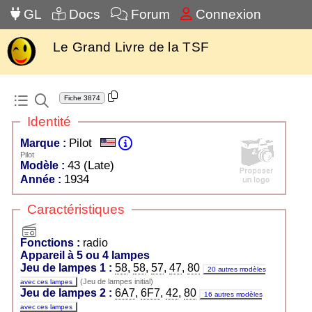
GL
Docs
Forum
Connexion
Le Grand Livre de la TSF
Fiche
3874
Identité
Pilot
Marque :
Pilot
43 (Late)
Modèle :
1934
Année :
Caractéristiques
radio
Fonctions :
radio
Appareil à 5 ou 4 lampes
Jeu de lampes 1 :
58
,
58
,
57
,
47
,
80
20 autres modèles
(Jeu de lampes initial)
avec ces lampes
Jeu de lampes 2 :
6A7
,
6F7
,
42
,
80
16 autres modèles
avec ces lampes