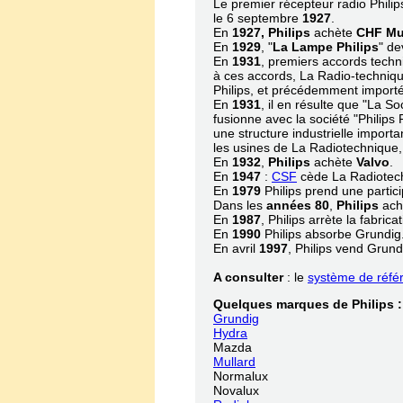
Le premier récepteur radio Philip
le 6 septembre
1927
.
En
1927, Philips
achète
CHF Mue
En
1929
, "
La Lampe Philips
" de
En
1931
, premiers accords techni
à ces accords, La Radio-techniqu
Philips, et précédemment importé
En
1931
, il en résulte que "La S
fusionne avec la société "Philips 
une structure industrielle import
les usines de La Radiotechnique,
En
1932
,
Philips
achète
Valvo
En
1947
:
CSF
cède La Radiotec
En
1979
Philips prend une parti
Dans les
années 80
,
Philips
ach
En
1987
, Philips arrète la fabric
En
1990
Philips absorbe Grundig.
En avril
1997
, Philips vend
Grundi
A consulter
: le
système de réfé
Quelques marques de Philips :
Grundig
Hydra
Mazda
Mullard
Normalux
Novalux