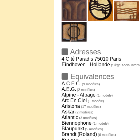
Adresses
4 Cité Paradis 75010 Paris
Eindhoven - Hollande
(Siège social intern
Equivalences
A.C.E.C.
(9 modèles)
A.E.G.
(2 modèles)
Alpine - Alpage
(1 modèle)
Arc En Ciel
(1 modèle)
Aristona
(17 modèles)
Askar
(2 modèles)
Atlantic
(3 modèles)
Biennophone
(1 modèle)
Blaupunkt
(5 modèles)
Brandt (Roland)
(6 modèles)
Braun