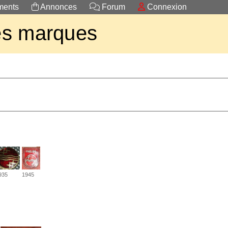
ents
Annonces
Forum
Connexion
es marques
935
1945