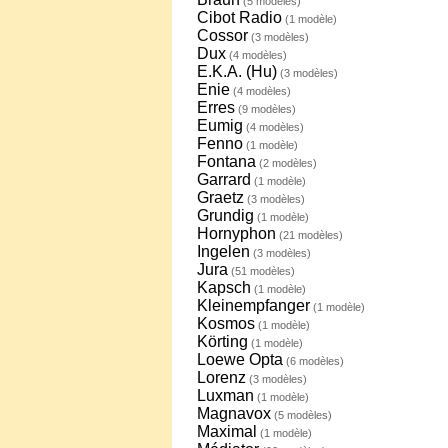
(5 modèles)
Cibot Radio
(1 modèle)
Cossor
(3 modèles)
Dux
(4 modèles)
E.K.A. (Hu)
(3 modèles)
Enie
(4 modèles)
Erres
(9 modèles)
Eumig
(4 modèles)
Fenno
(1 modèle)
Fontana
(2 modèles)
Garrard
(1 modèle)
Graetz
(3 modèles)
Grundig
(1 modèle)
Hornyphon
(21 modèles)
Ingelen
(3 modèles)
Jura
(51 modèles)
Kapsch
(1 modèle)
Kleinempfanger
(1 modèle)
Kosmos
(1 modèle)
Körting
(1 modèle)
Loewe Opta
(6 modèles)
Lorenz
(3 modèles)
Luxman
(1 modèle)
Magnavox
(5 modèles)
Maximal
(1 modèle)