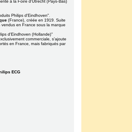
enté à la Foire d'Utrecht (Pays-Bas)
duits Philips d'Eindhoven".
ique
(France), créée en 1919. Suite
pes vendus en France sous la marque
ilips d'Eindhoven (Hollande)"
e exclusivement commerciale, s'ajoute
portés en France, mais fabriqués par
hilips ECG