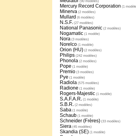
Médiator
(90 modèles)
Mercury Record Corporation
(1 modèle
Minerva
(2 modèles)
Mullard
(6 modèles)
N.S.F.
(27 modèles)
National Panasonic
(2 modèles)
Nogamatic
(1 modèle)
Nora
(3 modèles)
Norelco
(1 modèle)
Orion (HU)
(2 modèles)
Philips
(242 modèles)
Phonola
(2 modèles)
Pope
(1 modèle)
Premio
(3 modèles)
Pye
(1 modèle)
Radiola
(575 modèles)
Radione
(1 modèle)
Rogers-Majestic
(1 modèle)
S.A.F.A.R.
(1 modèle)
S.B.R.
(2 modèles)
Saba
(1 modèle)
Schaub
(1 modèle)
Schneider (Frères)
(33 modèles)
Siera
(45 modèles)
Skandia (SE)
(1 modèle)