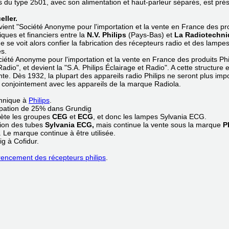
s du type 2501, avec son alimentation et haut-parleur séparés, est prés
ller.
vient "Société Anonyme pour l'importation et la vente en France des pro
ques et financiers entre la
N.V. Philips
(Pays-Bas) et
La Radiotechn
e se voit alors confier la fabrication des récepteurs radio et des lam
s.
ociété Anonyme pour l'importation et la vente en France des produits Ph
Radio", et devient la "S.A. Philips Éclairage et Radio". A cette structur
ante. Dès 1932, la plupart des appareils radio Philips ne seront plus im
 conjointement avec les appareils de la marque Radiola.
.
hnique à
Philips
.
cipation de 25% dans Grundig
ète les groupes
CEG
et
ECG
, et donc les lampes Sylvania ECG.
ation des tubes
Sylvania ECG,
mais continue la vente sous la marque
P
 Le marque continue à être utilisée.
g à Cofidur.
rencement des récepteurs philips
.