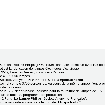
as, en Frédérik Philips (1830-1900), banquier, constitue avec l'un de 
jet est la fabrication de lampes électriques d'éclairage.
1951), frère de Gé-rard, s'associe à l'affaire.
uée à 109 000 lampes.
t Société Anonyme :
N.V. Philips' Gloeilampenfabrieken
rsonnel compte 3700 personnes. Au cours de la même année, l'entre-pr
on de gaz rares.
vec la S.A. Néder-landse Industrie pour la fourniture de lampes de T.S.
es tubes radio au programme de production.
 à Paris "
La Lampe Philips
, Société Anonyme Française".
e une seconde société sous le nom de "
Philips Radio
".