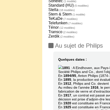
Sonelec
(1 modèle)
Standard (HU)
(5 modèles)
Stella
(18 modèles)
Stern & Stern
(1 modèle)
TeKaDe
(7 modèles)
Telefunken
(7 modèles)
Ténor
(12 modèles)
Transco
(2 modèles)
Zerdik
(2 modèles)
Au sujet de Philips
Quelques dates :
1891
: A Eindhoven, aux Pays-B
Société Philips and Co., dont l'ob
En
1894/95
, Anton Philips (1874-
En
1895
, la production est éval
En
1912
, Philips and Co. devien
Au milieu de l'année
1916
, le pe
fabrication de verre et d'extracti
En
1917
, un contrat est passé a
décision est prise d'adjoin-dre l
En
1920
est constituée en France
En
1925
est constituée en Franc