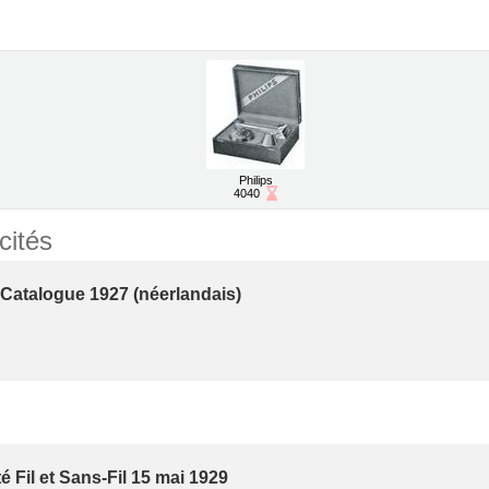
Philips
Fiche en attente de validation
4040
cités
 Catalogue 1927 (néerlandais)
té Fil et Sans-Fil 15 mai 1929