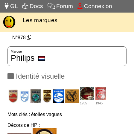
GL
Docs
Forum
Connexion
Les marques
N°878
Marque
Philips
Identité visuelle
1935
1945
Mots clés : étoiles vagues
Décors de HP :