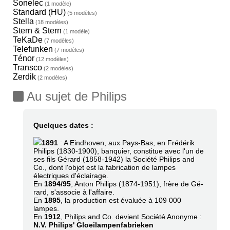
Sonelec
(1 modèle)
Standard (HU)
(5 modèles)
Stella
(18 modèles)
Stern & Stern
(1 modèle)
TeKaDe
(7 modèles)
Telefunken
(7 modèles)
Ténor
(12 modèles)
Transco
(2 modèles)
Zerdik
(2 modèles)
Au sujet de Philips
Quelques dates :
1891
: A Eindhoven, aux Pays-Bas, en Frédérik
Philips (1830-1900), banquier, constitue avec l'un de
ses fils Gérard (1858-1942) la Société Philips and
Co., dont l'objet est la fabrication de lampes
électriques d'éclairage.
En
1894/95
, Anton Philips (1874-1951), frère de Gé-
rard, s'associe à l'affaire.
En
1895
, la production est évaluée à 109 000
lampes.
En
1912
, Philips and Co. devient Société Anonyme :
N.V. Philips' Gloeilampenfabrieken