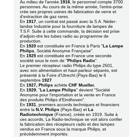
Au milieu de l'année
1916
, le personnel compte 3700
personnes. Au cours de la même année, l'entre-prise
crée ses propres usines de fabrication de verre et
d'extraction de gaz rares.
En
1917
, un contrat est passé avec la S.A. Néder-
landse Industrie pour la fourniture de lampes de
T.S.F. Suite à cette commande, la décision est prise
d'adjoin-dre les tubes radio au programme de
production.
En
1920
est constituée en France à Paris "
La Lampe
Philips
, Société Anonyme Française".
En
1925
est constituée en France une seconde
société sous le nom de "
Philips Radio
".
Le premier récepteur radio Philips du type 2501,
avec son alimentation et haut-parleur séparés, est
présenté à la Foire d'Utrecht (Pays-Bas) le 6
septembre
1927
.
En
1927, Philips
achète
CHF Mueller.
En
1929
, "
La Lampe Philips
" devient "Société
Anonyme pour l'importation et la vente en France
des produits Philips d'Eindhoven".
En
1931
, premiers accords techniques et financiers
entre la
N.V. Philips
(Pays-Bas) et
La
Radiotechnique
(France), créée en 1919. Suite à
ces accords, La Radio-technique se voit alors confier
la fabrication des récepteurs radio et des lampes
vendus en France sous la marque Philips, et
précédemment importés.