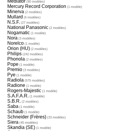
Médiator
(90 modèles)
Mercury Record Corporation
(1 modèle)
Minerva
(2 modèles)
Mullard
(6 modèles)
N.S.F.
(27 modèles)
National Panasonic
(2 modèles)
Nogamatic
(1 modèle)
Nora
(3 modèles)
Norelco
(1 modèle)
Orion (HU)
(2 modèles)
Philips
(242 modèles)
Phonola
(2 modèles)
Pope
(1 modèle)
Premio
(3 modèles)
Pye
(1 modèle)
Radiola
(575 modèles)
Radione
(1 modèle)
Rogers-Majestic
(1 modèle)
S.A.F.A.R.
(1 modèle)
S.B.R.
(2 modèles)
Saba
(1 modèle)
Schaub
(1 modèle)
Schneider (Frères)
(33 modèles)
Siera
(45 modèles)
Skandia (SE)
(1 modèle)