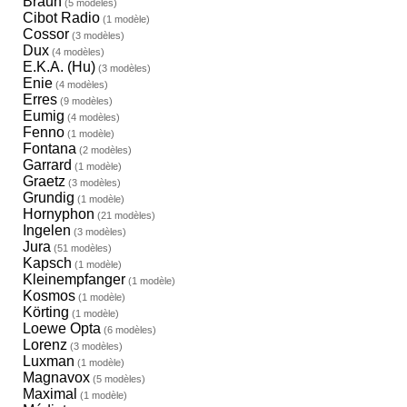
Braun
(5 modèles)
Cibot Radio
(1 modèle)
Cossor
(3 modèles)
Dux
(4 modèles)
E.K.A. (Hu)
(3 modèles)
Enie
(4 modèles)
Erres
(9 modèles)
Eumig
(4 modèles)
Fenno
(1 modèle)
Fontana
(2 modèles)
Garrard
(1 modèle)
Graetz
(3 modèles)
Grundig
(1 modèle)
Hornyphon
(21 modèles)
Ingelen
(3 modèles)
Jura
(51 modèles)
Kapsch
(1 modèle)
Kleinempfanger
(1 modèle)
Kosmos
(1 modèle)
Körting
(1 modèle)
Loewe Opta
(6 modèles)
Lorenz
(3 modèles)
Luxman
(1 modèle)
Magnavox
(5 modèles)
Maximal
(1 modèle)