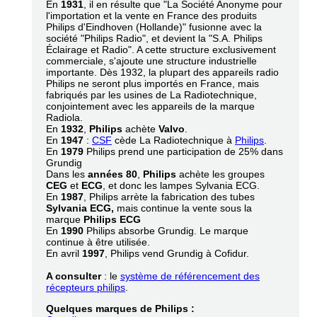
En
1931
, il en résulte que "La Société Anonyme pour
l'importation et la vente en France des produits
Philips d'Eindhoven (Hollande)" fusionne avec la
société "Philips Radio", et devient la "S.A. Philips
Éclairage et Radio". A cette structure exclusivement
commerciale, s'ajoute une structure industrielle
importante. Dès 1932, la plupart des appareils radio
Philips ne seront plus importés en France, mais
fabriqués par les usines de La Radiotechnique,
conjointement avec les appareils de la marque
Radiola.
En
1932
,
Philips
achète
Valvo
.
En
1947
:
CSF
cède La Radiotechnique à
Philips
.
En
1979
Philips prend une participation de 25% dans
Grundig
Dans les
années 80
,
Philips
achète les groupes
CEG
et
ECG
, et donc les lampes Sylvania ECG.
En
1987
, Philips arrète la fabrication des tubes
Sylvania ECG,
mais continue la vente sous la
marque
Philips ECG
En
1990
Philips absorbe Grundig. Le marque
continue à être utilisée.
En avril
1997
, Philips vend
Grundig à Cofidur.
A consulter
: le
système de référencement des
récepteurs philips
.
Quelques marques de Philips :