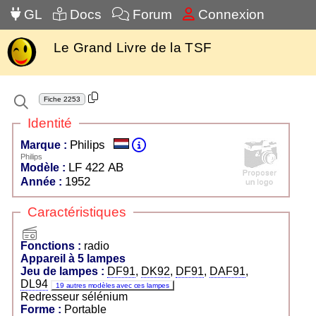
GL
Docs
Forum
Connexion
Le Grand Livre de la TSF
Fiche
2253
Identité
Philips
Marque :
Philips
LF 422 AB
Modèle :
1952
Année :
Caractéristiques
radio
Fonctions :
radio
Appareil à 5 lampes
Jeu de lampes :
DF91
,
DK92
,
DF91
,
DAF91
,
DL94
19 autres modèles avec ces lampes
Redresseur sélénium
Forme :
Portable