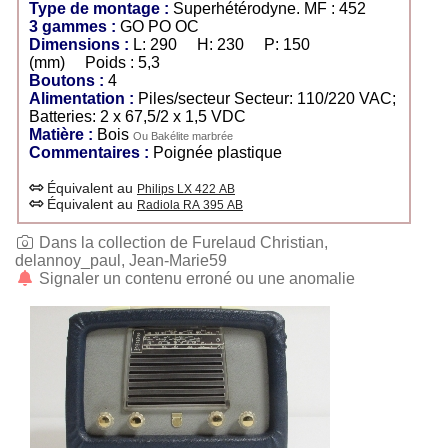
Type de montage :
Superhétérodyne. MF : 452
3 gammes :
GO PO OC
Dimensions :
L: 290 H: 230 P: 150
(mm) Poids : 5,3
Boutons :
4
Alimentation :
Piles/secteur Secteur: 110/220 VAC;
Batteries: 2 x 67,5/2 x 1,5 VDC
Matière :
Bois
Ou Bakélite marbrée
Commentaires :
Poignée plastique
Équivalent au
Philips LX 422 AB
Équivalent au
Radiola RA 395 AB
Dans la collection de Furelaud Christian,
delannoy_paul, Jean-Marie59
Signaler un contenu erroné ou une anomalie