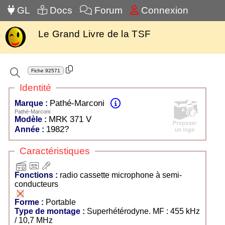
GL
Docs
Forum
Connexion
Le Grand Livre de la TSF
Fiche
92571
Identité
Pathé-Marconi
Marque :
Pathé-Marconi
MRK 371 V
Modèle :
1982?
Année :
Caractéristiques
radio
cassette
microphone
Fonctions :
radio cassette microphone à semi-
conducteurs
Forme :
Portable
Type de montage :
Superhétérodyne. MF : 455 kHz
/ 10,7 MHz