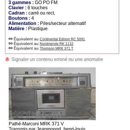
3 gammes :
GO PO FM
Clavier :
6 touches
Cadran :
carré ou rect.
Boutons :
4
Alimentation :
Piles/secteur alternatif
Matière :
Plastique
Équivalent au
Continental Edison RC 5091
Équivalent au
Nordmende RK 1132
Équivalent au
Thomson MRK 371 T
Signaler un contenu erroné ou une anomalie
Pathé-Marconi MRK 371 V
Transmis par Jeanmonod_henri-louis