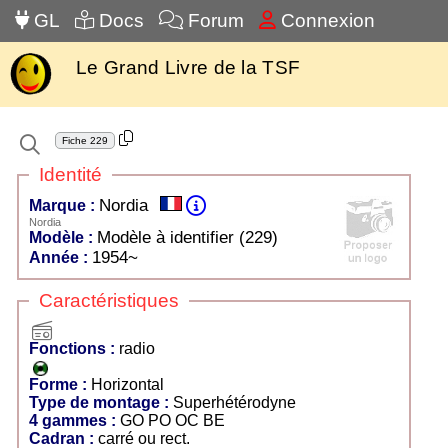
GL
Docs
Forum
Connexion
Le Grand Livre de la TSF
Fiche
229
Identité
Nordia
Marque :
Nordia
Modèle à identifier (229)
Modèle :
1954~
Année :
Caractéristiques
radio
Fonctions :
radio
Forme :
Horizontal
Type de montage :
Superhétérodyne
4 gammes :
GO PO OC BE
Cadran :
carré ou rect.