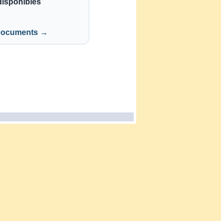
isponibles
 documents →