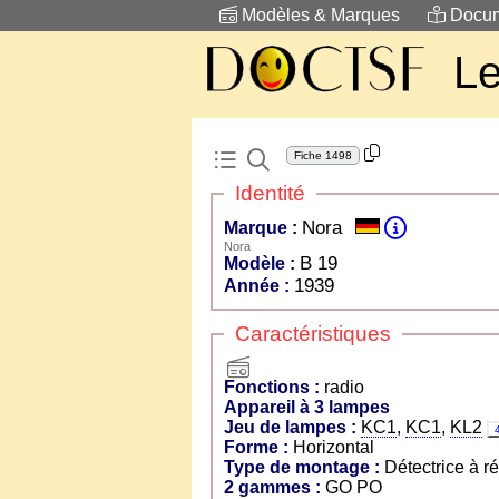
Modèles & Marques
Docum
Le
Fiche
1498
Identité
Nora
Marque :
Nora
B 19
Modèle :
1939
Année :
Caractéristiques
radio
Fonctions :
radio
Appareil à 3 lampes
Jeu de lampes :
KC1
,
KC1
,
KL2
Forme :
Horizontal
Type de montage :
Détectrice à r
2 gammes :
GO PO