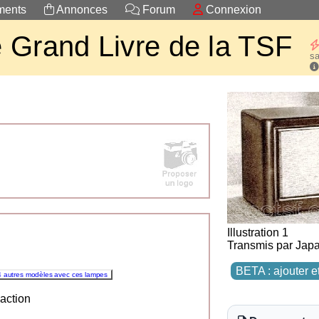
ents
Annonces
Forum
Connexion
 Grand Livre de la TSF
sa
Illustration 1
Transmis par Jap
BETA : ajouter e
4 autres modèles avec ces lampes
éaction