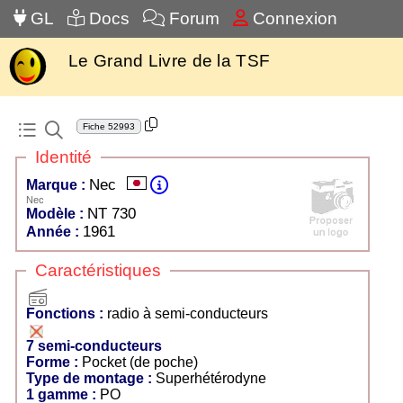
GL
Docs
Forum
Connexion
Le Grand Livre de la TSF
Fiche
52993
Identité
Nec
Marque :
Nec
NT 730
Modèle :
1961
Année :
Caractéristiques
radio
Fonctions :
radio à semi-conducteurs
7 semi-conducteurs
Forme :
Pocket (de poche)
Type de montage :
Superhétérodyne
1 gamme :
PO