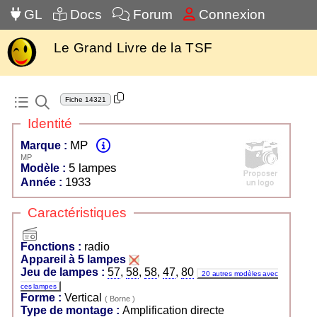
GL
Docs
Forum
Connexion
Le Grand Livre de la TSF
Fiche
14321
Identité
MP
Marque :
MP
5 lampes
Modèle :
1933
Année :
Caractéristiques
radio
Fonctions :
radio
Appareil à 5 lampes
Jeu de lampes :
57
,
58
,
58
,
47
,
80
20 autres modèles avec
ces lampes
Forme :
Vertical
( Borne )
Type de montage :
Amplification directe