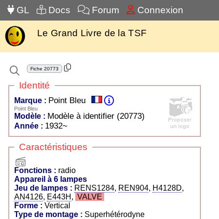
GL
Docs
Forum
Connexion
Le Grand Livre de la TSF
Fiche
20773
Identité
Point Bleu
Marque :
Point Bleu
Modèle à identifier (20773)
Modèle :
1932~
Année :
Caractéristiques
radio
Fonctions :
radio
Appareil à 6 lampes
Jeu de lampes :
RENS1284
,
REN904
,
H4128D
,
AN4126
,
E443H
,
VALVE
Forme :
Vertical
Type de montage :
Superhétérodyne