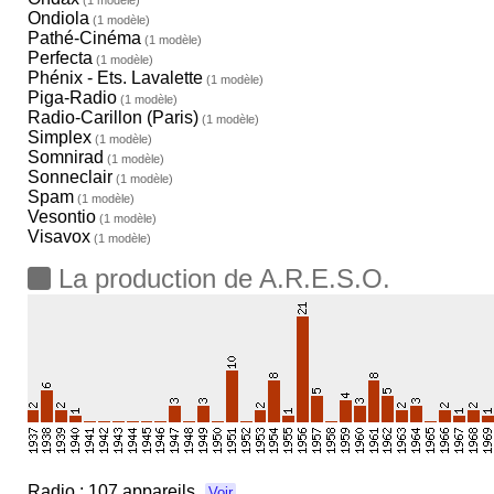
Ondiola
(1 modèle)
Pathé-Cinéma
(1 modèle)
Perfecta
(1 modèle)
Phénix - Ets. Lavalette
(1 modèle)
Piga-Radio
(1 modèle)
Radio-Carillon (Paris)
(1 modèle)
Simplex
(1 modèle)
Somnirad
(1 modèle)
Sonneclair
(1 modèle)
Spam
(1 modèle)
Vesontio
(1 modèle)
Visavox
(1 modèle)
La production de A.R.E.S.O.
Radio :
107 appareils
Voir