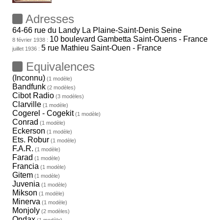
Adresses
64-66 rue du Landy La Plaine-Saint-Denis Seine
10 boulevard Gambetta Saint-Ouens - France
8 février 1938 :
5 rue Mathieu Saint-Ouen - France
juillet 1936 :
Equivalences
(Inconnu)
(1 modèle)
Bandfunk
(2 modèles)
Cibot Radio
(3 modèles)
Clarville
(1 modèle)
Cogerel - Cogekit
(1 modèle)
Conrad
(1 modèle)
Eckerson
(1 modèle)
Ets. Robur
(1 modèle)
F.A.R.
(1 modèle)
Farad
(1 modèle)
Francia
(1 modèle)
Gitem
(1 modèle)
Juvenia
(1 modèle)
Mikson
(1 modèle)
Minerva
(1 modèle)
Monjoly
(2 modèles)
Ondax
(1 modèle)