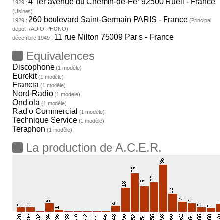
4 Ter avenue du Chemin-de-Fer 92500 Rueil - France
1929 :
(Usines)
260 boulevard Saint-Germain PARIS - France
1929 :
(Principal
dépôt RADIO-PHONO)
11 rue Milton 75009 Paris - France
décembre 1949 :
Equivalences
Discophone
(1 modèle)
Eurokit
(1 modèle)
Francia
(1 modèle)
Nord-Radio
(1 modèle)
Ondiola
(1 modèle)
Radio Commercial
(1 modèle)
Technique Service
(1 modèle)
Teraphon
(1 modèle)
La production de A.C.E.R.