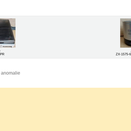
o
8PR
ZX-1575-6
e anomalie