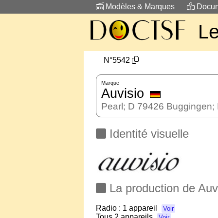
Modèles & Marques
Docum
L
N°5542
Marque
Auvisio
Pearl; D 79426 Buggingen; 
Identité visuelle
La production de Auv
Radio :
1 appareil
Voir
Tous
2 appareils
Voir