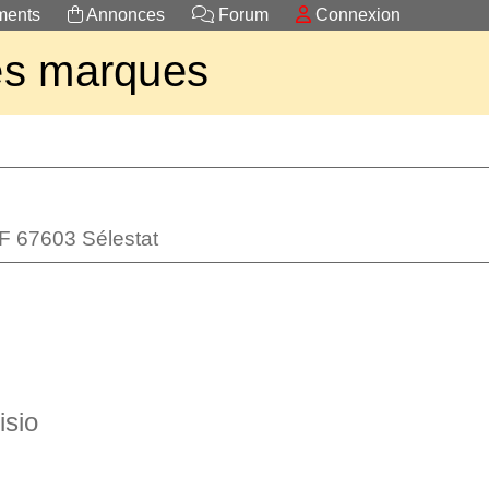
ents
Annonces
Forum
Connexion
es marques
F 67603 Sélestat
isio