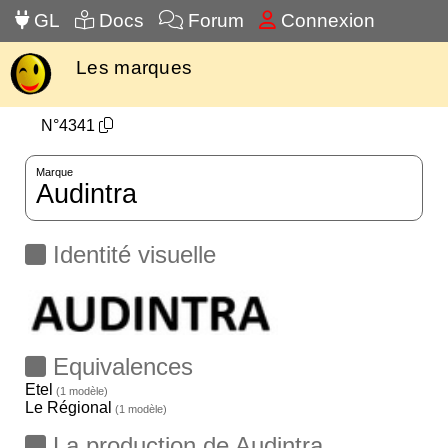
GL
Docs
Forum
Connexion
Les marques
N°4341
Marque
Audintra
Identité visuelle
Equivalences
Etel
(1 modèle)
Le Régional
(1 modèle)
La production de Audintra